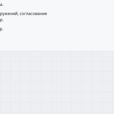
а.
оружений, согласование
р.
р.