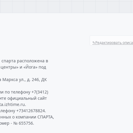
✎
Редактировать опис
 спарта расположена в
-центры» и «Йога» под
Маркса ул., д. 246, ДК
и по телефону +7(3412)
тите официальный сайт
.izhtime.ru.
лефону +73412678824.
анных о компании СПАРТА,
омер - № 655756.