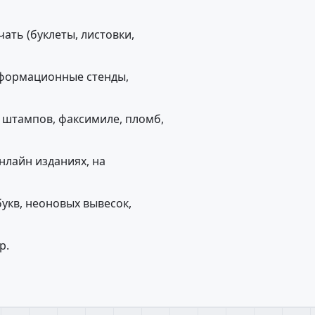
ть (буклеты, листовки,
нформационные стенды,
, штампов, факсимиле, пломб,
нлайн изданиях, на
укв, неоновых вывесок,
р.